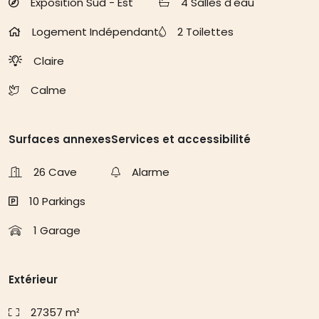
Exposition Sud - Est
4 Salles d'eau
Logement Indépendant
2 Toilettes
Claire
Calme
Surfaces annexes
Services et accessibilité
26 Cave
Alarme
10 Parkings
1 Garage
Extérieur
27357 m²